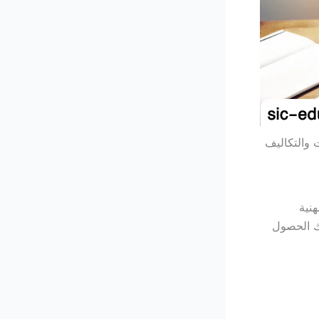
نية
ك الحصول