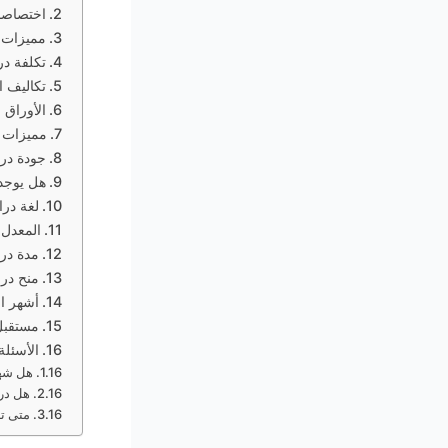
اختصاصات
مميزات د
تكلفة در
تكاليف ا
الأوراق 
مميزات و
جودة درا
هل يوجد
لغة در
المعدل 
مدة در
منح در
أشهر ال
مستقبل
الأسئلة
هل شها
هل در
متى ت