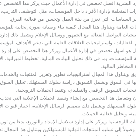
رد البشرية افضل تخصص في إدارة الأعمال حيث يركز هذا التخصص ع
ات المتعلقة بإدارة الأفراد داخل المؤسسات، مثل التوظيف، التدريب، إد
ر السياسات التي تعزز من بيئة العمل وتحسن من فعالية الفرق.
ات العامة ويتناول هذا المجال كيفية بناء وصيانة صورة إيجابية للمؤ
يجيات التواصل الفعالة مع الجمهور ووسائل الإعلام ويشمل ذلك إدارة 
الفعاليات، واستراتيجيات العلاقات العامة التي تدعم الأهداف المؤسس
يل هو اسهل تخصص في إدارة الأعمال ويركز هذا التخصص على إدارة ا
ة للمؤسسات، بما في ذلك تحليل البيانات المالية، تخطيط الميزانية، ال
 المخاطر المالية.
ق ويتناول هذا المجال استراتيجيات تطوير وتعزيز المنتجات والخدمات 
تها في السوق ويشمل التسويق دراسة سلوك المستهلك، تحليل السوق،
يجيات التسويق الرقمي والتقليدي، وتنفيذ الحملات الترويجية.
ن ويتعامل هذا التخصص مع إنشاء وتنفيذ الحملات الإعلانية التي تجذب ال
وك المستهلك ويشمل ذلك تصميم الرسائل الإعلانية، اختيار قنوات الإ
بة، وتحليل فعالية الحملات.
ات اللوجستية ويركز على إدارة سلاسل الإمداد والتوزيع، بدءا من توريد
وصولاً إلى تسليم المنتجات النهائية للمستهلكين ويتناول هذا المجال 