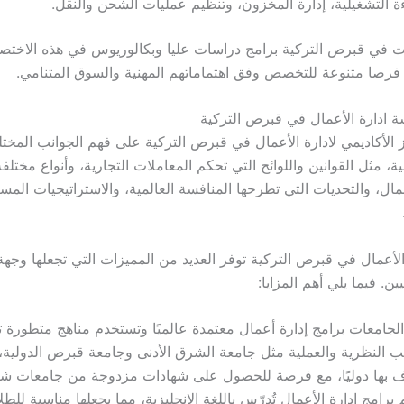
ة التشغيلية، إدارة المخزون، وتنظيم عمليات الشحن والنقل.
ت في قبرص التركية برامج دراسات عليا وبكالوريوس في هذه الاختص
فرصا متنوعة للتخصص وفق اهتماماتهم المهنية والسوق المتنامي.
 ادارة الأعمال في قبرص التركية
 الأكاديمي لادارة الأعمال في قبرص التركية على فهم الجوانب المختلف
ية، مثل القوانين واللوائح التي تحكم المعاملات التجارية، وأنواع مختلف
ال، والتحديات التي تطرحها المنافسة العالمية، والاستراتيجيات المس
الأعمال في قبرص التركية توفر العديد من المميزات التي تجعلها وجهة
ين. فيما يلي أهم المزايا:
الجامعات برامج إدارة أعمال معتمدة عالميًا وتستخدم مناهج متطورة 
نب النظرية والعملية مثل جامعة الشرق الأدنى وجامعة قبرص الدولية، 
 بها دوليًا، مع فرصة للحصول على شهادات مزدوجة من جامعات شر
رامج إدارة الأعمال تُدرّس باللغة الإنجليزية، مما يجعلها مناسبة للطل