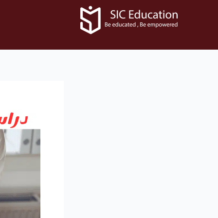
خطي
لى
لمحتوى