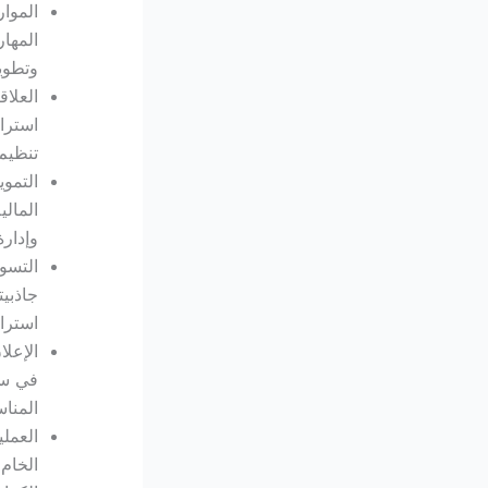
الموا
المهار
وتطوي
العلاق
استرات
تنظيم 
التمو
المالي
وإدارة
التسوي
جاذبي
استرات
الإعلا
في سل
المناس
العملي
الخام 