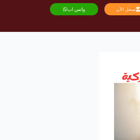
سجل الآن
واتس اب