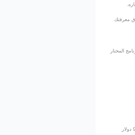
ره.
اق معرفتك
على الجامعة والبرنامج المختار
بعض البرامج في جامعات مثل شرق البحر المتوسط قد تصل إلى 9000 دولار