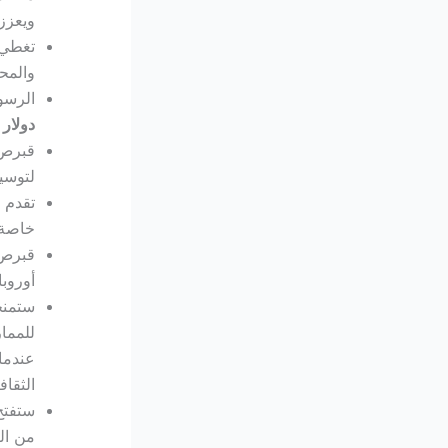
ويعزز
تغطي 
والمح
الرسو
دولار
قبرص 
لتوسيع
تقدم ا
خاصة 
قبرص ا
أوروب
ستمنح
للممار
عندما
الثقاف
ستفتح
من ال