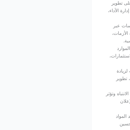
لى تطوير
ارة الأداء،
سسات عبر
الأزمات،
ية.
لموارد
استثمارات،
لزيادة
 تطوير
انتباه وتؤثر
علان
 المواد
تحسين