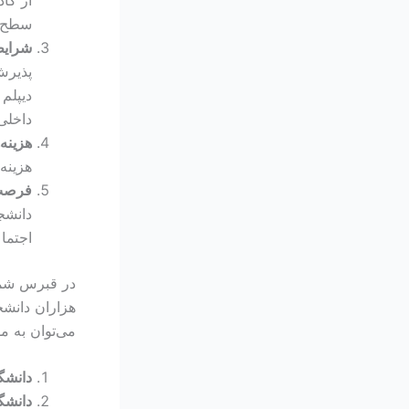
سطح با
شرایط
پذیرش
دیپلم
داخلی
هزینه‌
هزینه
فرصت 
دانشج
اجتما
در قبرس شمال
هزاران دانشج
می‌توان به مو
دانشگ
دانشگ