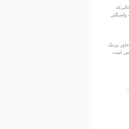
 اعتبار ABET است، در حالی‌که
ار MUDEK تحت توافق‌نامه واشنگتن
خاور نزدیک
قبرس است