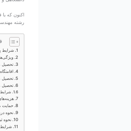
اکنون که با 
رشته مهندسی
ف
شرایط پذ
ویژگی‌ه
تحصیل م
اقامتگاه
تحصیل م
تحصیل م
شرایط 
هزینه‌ها
حمایت م
نحوه دری
نحوه ثب
شرایط 