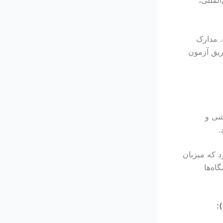
. مدارک
ریق آزمون
شی و
.
 که میزبان
اه‌ها