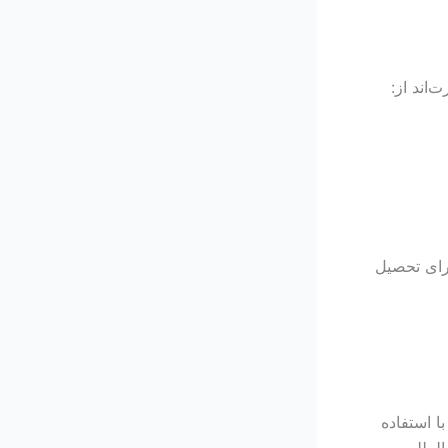
اند از:
رای تحصیل
ا استفاده
لمللی،