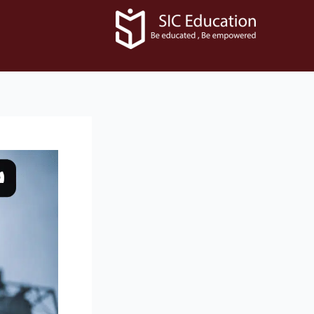
رش
ه
حتوا