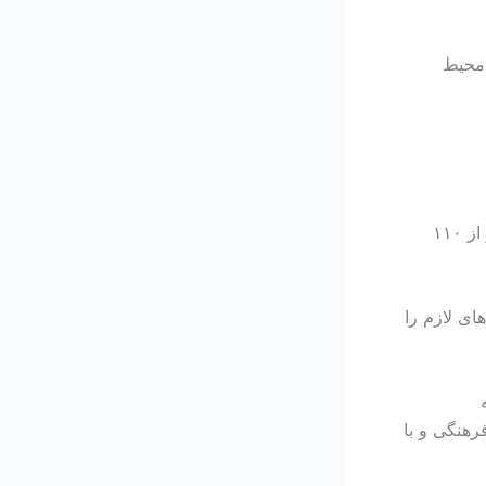
ر یک محیط
با زیرساخت‌های مدرن و هیئت علمی برجسته، این دانشگاه دارای ۱۷٬۵۰۰ دانشجو از ۱۱۰
های لازم را
رهنگی و با