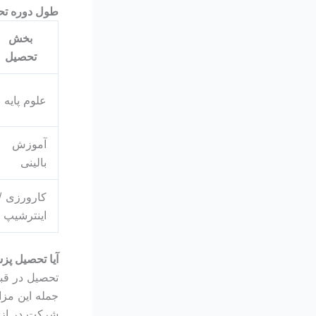
طول دوره تح
بخش
تحصیل
علوم پایه
آموزش
بالینی
کارورزی /
اینترشیپ
آیا تحصیل پز
تحصیل در قبر
جمله این مزا
شرکت در ازمو