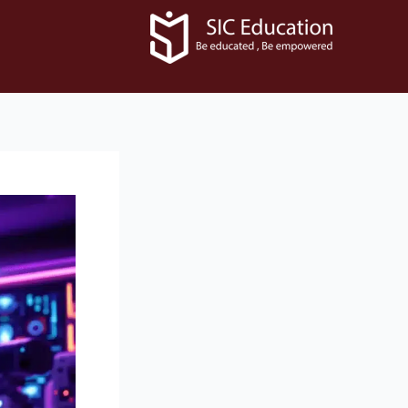
رش
ه
حتوا