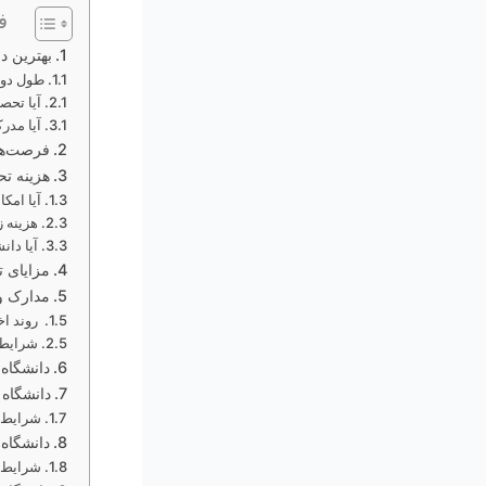
ف
بهترین 
طول دور
آیا تحص
آیا مدر
فرصت‌ها
هزینه ت
آیا امک
هزینه 
آیا دا
مزایای 
مدارک و
روند اخ
شرایط 
دانشگاه قبرس (prus
دانشگاه مدیترانه شرق
شرایط پذیرش د
دانشگاه خاور نزدی
شرایط پذیرش