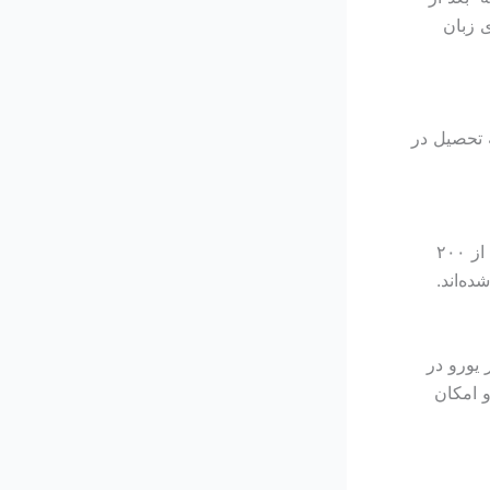
 زبان
ه تحصیل در
بین سال‌های ۲۰۱۵ تا ۲۰۲۱، حدود ۹۹.۸٪ از فارغ‌التحصیلان رشته پزشکی در بیش از ۲۰۰
ه‌اند.
 پزشکی در قبرس شمالی از 5500 یورو تا 10 هزار یورو در
و امکان