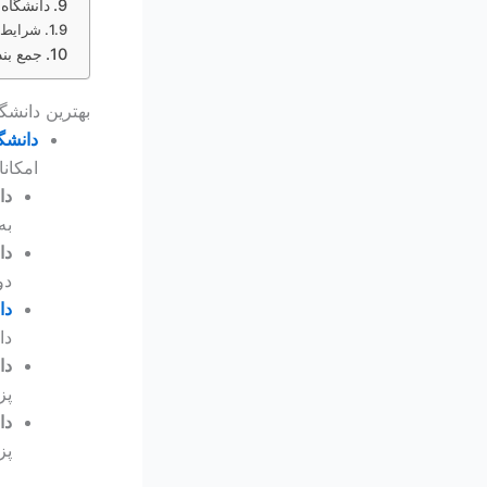
دانشگاه بین‌الملل
شرایط پذیرش د
جمع بن
بهترین دانش
دانشگا
امکان
دانش
به
دانش
دو
دا
دا
دانش
پز
دانش
پز