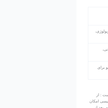
یولوژی،
نی،
و برای
ت : از
لیسی امکان
 بعد از